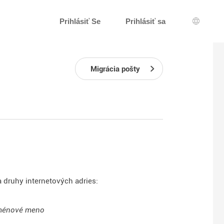
Prihlásiť Se
Prihlásiť sa
Výber j
Migrácia pošty
 druhy internetových adries:
énové meno