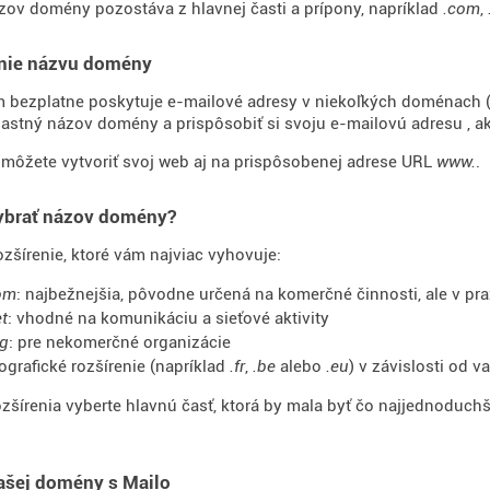
ov domény pozostáva z hlavnej časti a prípony, napríklad
.com
,
nie názvu domény
m bezplatne poskytuje e-mailové adresy v niekoľkých doménach 
vlastný názov domény a prispôsobiť si svoju e-mailovú adresu , a
môžete vytvoriť svoj web aj na prispôsobenej adrese URL
www.
.
vybrať názov domény?
ozšírenie, ktoré vám najviac vyhovuje:
om
: najbežnejšia, pôvodne určená na komerčné činnosti, ale v pr
et
: vhodné na komunikáciu a sieťové aktivity
rg
: pre nekomerčné organizácie
ografické rozšírenie (napríklad
.fr
,
.be
alebo
.eu
) v závislosti od v
ozšírenia vyberte hlavnú časť, ktorá by mala byť čo najjednoduchši
ašej domény s Mailo