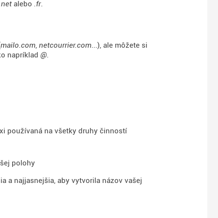
.net
alebo
.fr
.
(
mailo.com
,
netcourrier.com
...), ale môžete si
ko napríklad
@
.
axi používaná na všetky druhy činností
ašej polohy
a a najjasnejšia, aby vytvorila názov vašej