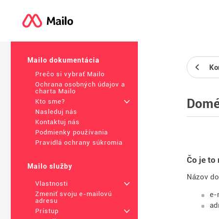
Mailo dokumentácia
Ko
Prečo si vybrať Mailo
Ochrana osobných údajov a
charta Mailo
Domé
Kto sme?
+
Nasleduj nás
Kontaktuj nás
Podmienky používania
Pravidlá ochrany súkromia
Čo je t
Mailo služby
Názov dom
Vlastnosti
+
e-
Zmeniť svoju e-mailovú
adresu
ad
Prístup
+