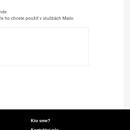
nde.
 že ho chcete použiť v službách Mailo.
Viac informácií na Mailo
Kto sme?
Kontaktuj nás