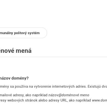
munálny poštový systém
nové mená
o názov domény?
ény sa používa na vytvorenie internetových adries. Existujú dva
mailové adresy, ako napríklad
názov@doménové meno
resy webových stránok alebo adresy URL, ako napríklad
www.dom