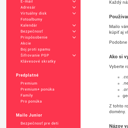
E-mail
+
Každý náz
Adresár
+
Virtuálny disk
+
Používa
Fotoalbumy
Kalendár
+
Mailo vá
Bezpečnosť
+
kúpiť aj 
Prispôsobenie
+
Podobne 
Akcie
Boj proti spamu
Šifrovanie PGP
+
Ako si 
Klávesové skratky
Vyberte r
Predplatné
.c
.n
Premium
.o
Premium+ ponúka
ge
Family
Pro ponúka
Z tohto r
domény.
Mailo Junior
Bezpečnosť pre deti
Názov v