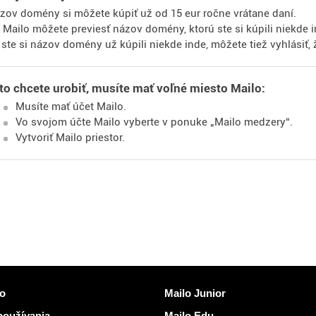
zov domény si môžete kúpiť už od 15 eur ročne vrátane daní.
 Mailo môžete previesť názov domény, ktorú ste si kúpili niekde i
 ste si názov domény už kúpili niekde inde, môžete tiež vyhlásiť,
to chcete urobiť, musíte mať voľné miesto Mailo:
Musíte mať účet Mailo.
Vo svojom účte Mailo vyberte v ponuke „Mailo medzery“.
Vytvoriť Mailo priestor.
kazy
Objaviť Mailo
lo
Mailo Junior
oužívania
Mailo Edu