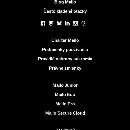
Blog Mailo
Často kladené otázky
Sociálne siete
Facebook
Mastodon
Bluesky
LinkedIn
Instagram
Threads
Užitočné odkazy
Charter Mailo
Podmienky používania
Pravidlá ochrany súkromia
Právne zmienky
Objaviť Mailo
Mailo Junior
Mailo Edu
Mailo Pro
Mailo Secure Cloud
Viac informácií na Mailo