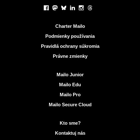
Sociálne siete
Facebook
Mastodon
Bluesky
LinkedIn
Instagram
Threads
Užitočné odkazy
Charter Mailo
Podmienky používania
Pravidlá ochrany súkromia
Právne zmienky
Objaviť Mailo
Mailo Junior
Mailo Edu
Mailo Pro
Mailo Secure Cloud
Viac informácií na Mailo
Kto sme?
Kontaktuj nás