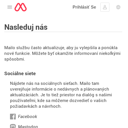
Prihlásiť Se
Otvorte menu
Prihlásiť sa
Výbe
Nasleduj nás
Mailo službu často aktualizuje, aby ju vylepšila a ponúkla
nové funkcie. Môžete byť okamžite informovaní niekoľkými
spôsobmi.
Sociálne siete
Nájdete nás na sociálnych sieťach. Mailo tam
uverejňuje informácie o nedávnych a plánovaných
aktualizáciách. Je to tiež priestor na dialóg s našimi
používateľmi, kde sa môžeme dozvedieť o vašich
požiadavkách a návrhoch.
Facebook
Mastodon