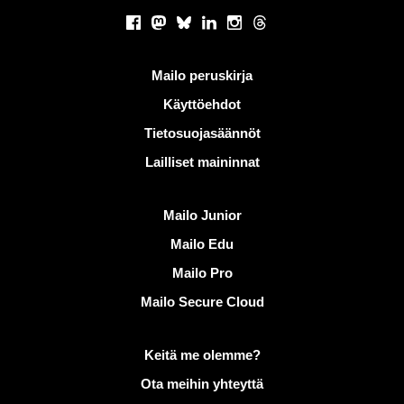
Sosiaaliset verkostot
Facebook
Mastodon
Bluesky
LinkedIn
Instagram
Threads
Hyödyllisiä linkkejä
Mailo peruskirja
Käyttöehdot
Tietosuojasäännöt
Lailliset maininnat
Löydä Mailo
Mailo Junior
Mailo Edu
Mailo Pro
Mailo Secure Cloud
Lisätietoja aiheesta Mailo
Keitä me olemme?
Ota meihin yhteyttä