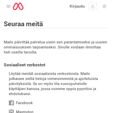
Kirjaudu
Avaa valikko
Kirjaudu si
Kiele
Seuraa meitä
Mailo päivittää palvelua usein sen parantamiseksi ja uusien
ominaisuuksien tarjoamiseksi. Sinulle voidaan ilmoittaa
heti useilla tavoilla.
Sosiaaliset verkostot
Löytää meidät sosiaalisista verkostoista. Mailo
julkaisee siellä tietoja viimeisimmistä ja ajoitetuista
päivityksistä. Se on myös tila vuoropuhelulle
käyttäjien kanssa, jossa voimme oppia pyyntösi ja
ehdotuksesi.
Facebook
Mastodon