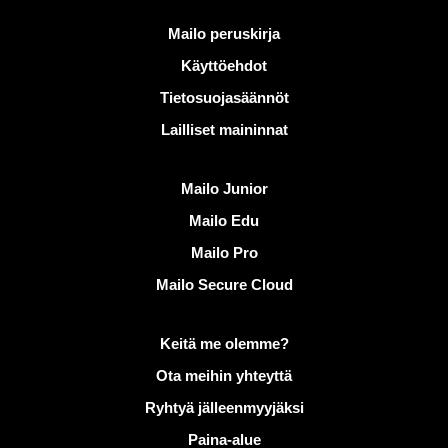
Hyödyllisiä linkkejä
Mailo peruskirja
Käyttöehdot
Tietosuojasäännöt
Lailliset maininnat
Löydä Mailo
Mailo Junior
Mailo Edu
Mailo Pro
Mailo Secure Cloud
Lisätietoja aiheesta Mailo
Keitä me olemme?
Ota meihin yhteyttä
Ryhtyä jälleenmyyjäksi
Paina-alue