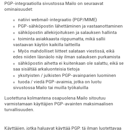
PGP-integraatiolla sivustossa Mailo on seuraavat
ominaisuudet:
natiivi webmail-integraatio (PGP/MIME)
PGP-sähköpostin lähettäminen ja vastaanottaminen
sähköpostin allekirjoituksen ja salauksen hallinta
toiminta asiakkaasta riippumatta, mikä sallii
vastaavan käytön kaikilla laitteilla
Myös mahdolliset liitteet salataan viestissä, eikä
edes niiden läsnäolo näy ilman salauksen purkamista
sähköpostin aihetta ei kuitenkaan ole salattu, eikä se
saa sisältää arkaluonteisia tietoja
yksityisten / julkisten PGP-avainparien luominen
tuoda / viedä PGP-avaimia, jotka on luotu
sivustossa Mailo tai muilla työkaluilla
Luotettuna kolmantena osapuolena Mailo sitoutuu
varmistamaan käyttäjien PGP-avainten maksimaalisen
turvallisuuden.
Käyttäjien, jotka haluavat käyttää PGP: tä ilman luotettavaa