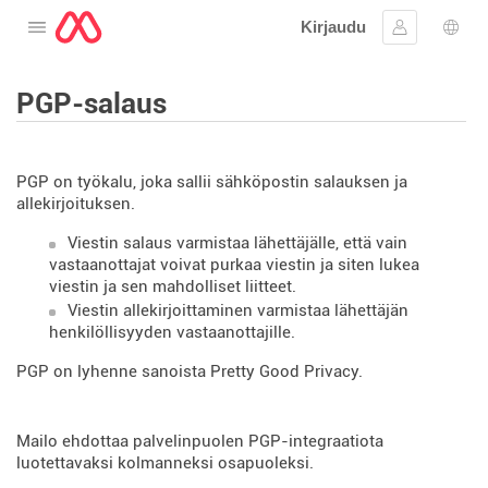
Kirjaudu
Avaa valikko
Kirjaudu si
Kiele
PGP-salaus
PGP on työkalu, joka sallii sähköpostin salauksen ja
allekirjoituksen.
Viestin salaus varmistaa lähettäjälle, että vain
vastaanottajat voivat purkaa viestin ja siten lukea
viestin ja sen mahdolliset liitteet.
Viestin allekirjoittaminen varmistaa lähettäjän
henkilöllisyyden vastaanottajille.
PGP on lyhenne sanoista Pretty Good Privacy.
Mailo ehdottaa palvelinpuolen PGP-integraatiota
luotettavaksi kolmanneksi osapuoleksi.