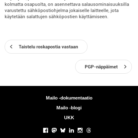
kolmatta osapuolta, on asennettava salausominaisuuksilla
varustettu sähköpostiohjelma jokaiselle laitteelle, jota
käytetään salattujen sähköpostien käyttämiseen.
Taistelu roskapostia vastaan
PGP-näppäimet
Lisää tietoa
Mailo -dokumentaatio
Mailo -blogi
UKK
Sosiaaliset verkostot
Facebook
Mastodon
Bluesky
LinkedIn
Instagram
Threads