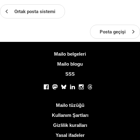
Ortak posta sistemi
Posta geçişi
Daha fazla bilgi
Mailo belgeleri
Mailo blogu
SSS
Sosyal ağlar
Facebook
Mastodon
Bluesky
LinkedIn
Instagram
Threads
Kullanışlı bağlantılar
Mailo tüzüğü
Kullanım Şartları
Gizlilik kuralları
Yasal ifadeler