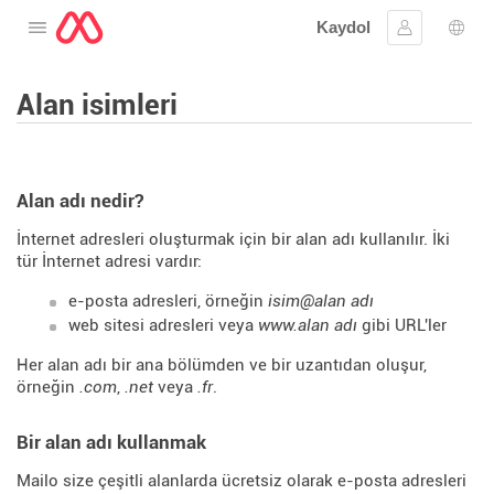
Kaydol
Menüyü aç
Oturum aç
Dil s
Alan isimleri
Alan adı nedir?
İnternet adresleri oluşturmak için bir alan adı kullanılır. İki
tür İnternet adresi vardır:
e-posta adresleri, örneğin
isim@alan adı
web sitesi adresleri veya
www.alan adı
gibi URL'ler
Her alan adı bir ana bölümden ve bir uzantıdan oluşur,
örneğin
.com
,
.net
veya
.fr
.
Bir alan adı kullanmak
Mailo size çeşitli alanlarda ücretsiz olarak e-posta adresleri