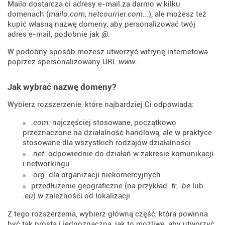
Mailo dostarcza ci adresy e-mail za darmo w kilku
domenach (
mailo.com
,
netcourrier.com
...), ale możesz też
kupić własną nazwę domeny, aby personalizować twój
adres e-mail, podobnie jak
@
.
W podobny sposób możesz utworzyć witrynę internetowa
poprzez spersonalizowany URL
www.
.
Jak wybrać nazwę domeny?
Wybierz rozszerzenie, które najbardziej Ci odpowiada:
.com
: najczęściej stosowane, początkowo
przeznaczone na działalność handlową, ale w praktyce
stosowane dla wszystkich rodzajów działalności
.net
: odpowiednie do działań w zakresie komunikacji
i networkingu
.org
: dla organizacji niekomercyjnych
przedłużenie geograficzne (na przykład
.fr
,
.be
lub
.eu
) w zależności od lokalizacji
Z tego rozszerzenia, wybierz główną część, która powinna
być tak prosta i jednoznaczna, jak to możliwe, aby utworzyć