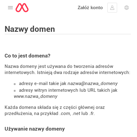
Załóż konto
Otwórz menu
Zaloguj się
Wybó
Nazwy domen
Co to jest domena?
Nazwa domeny jest używana do tworzenia adresów
internetowych. Istnieją dwa rodzaje adresów internetowych:
adresy e-mail takie jak
nazwa@nazwa_domeny
adresy witryn internetowych lub URL takich jak
www.nazwa_domeny
Każda domena składa się z części głównej oraz
przedłużenia, na przykład
.com
,
.net
lub
.fr
.
Używanie nazwy domeny