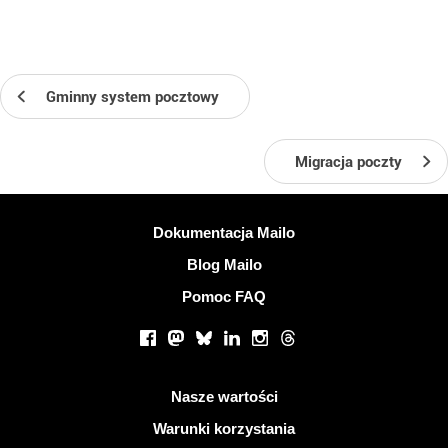
Gminny system pocztowy
Migracja poczty
Więcej informacji
Dokumentacja Mailo
Blog Mailo
Pomoc FAQ
Portale społecznościowe
Facebook
Mastodon
Bluesky
LinkedIn
Instagram
Threads
Przydatne linki
Nasze wartości
Warunki korzystania