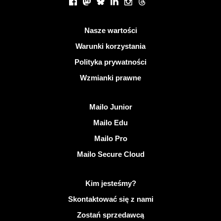
Facebook
Mastodon
Bluesky
LinkedIn
Instagram
Threads
Przydatne linki
Nasze wartości
Warunki korzystania
Polityka prywatności
Wzmianki prawne
Odkryj Mailo
Mailo Junior
Mailo Edu
Mailo Pro
Mailo Secure Cloud
Więcej informacji na temat Mailo
Kim jesteśmy?
Skontaktować się z nami
Zostań sprzedawcą