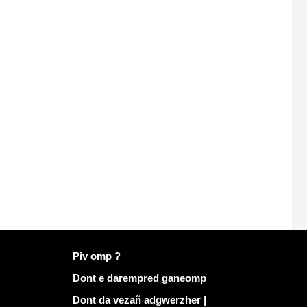
Muioc'h a ditouroù war Mailo
Piv omp ?
Dont e darempred ganeomp
Dont da vezañ adgwerzher |