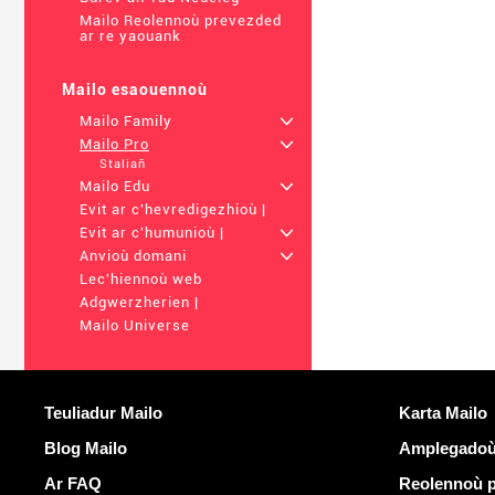
Mailo Reolennoù prevezded
ar re yaouank
Mailo esaouennoù
Mailo Family
+
Mailo Pro
+
Staliañ
Mailo Edu
+
Evit ar c'hevredigezhioù |
Evit ar c'humunioù |
+
Anvioù domani
+
Lec'hiennoù web
Adgwerzherien |
Mailo Universe
Muioc'h a ditouroù
Liammoù ta
Teuliadur Mailo
Karta Mailo
Blog Mailo
Amplegadoù 
Ar FAQ
Reolennoù 