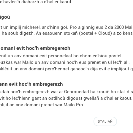
 c'havlec'h diabarzh a c'haller kaout.
nigoù
it un implij micherel, ar c'hinnigoù Pro a ginnig eus 2 da 2000 Ma
 ha soubidigezh. An esaouenn stokañ (postel + Cloud) a zo kensta
domani evit hoc'h embregerezh
enit un anv domani evit personelaat ho chomlec'hioù postel.
euzkas war Mailo un anv domani hoc'h eus prenet en ul lec'h all.
sklêriit un anv domani perc'hennet ganeoc'h dija evit e implijout g
ienn evit hoc'h embregerezh
udañ hoc'h embregerezh war ar Genrouedad ha krouiñ ho stal-dis
vit ho lec'hienn gant an ostilhoù digoust gwellañ a c'haller kaout.
plijit an anv domani prenet war Mailo Pro.
STALIAÑ