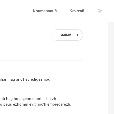
Koumanantiñ
Kevreañ
Dibab a
Staliañ
ihan hag ar c'hevredigezhioù.
vioù hag ho pajenn mont e-barzh.
 ho peus ezhomm evit hoc'h embregerezh.