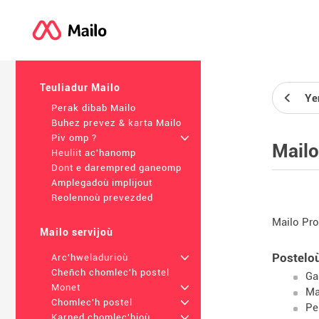
Teuliadur Mailo
Ye
Perak dibab Mailo
Buhez prevez & karta Mailo
Piv omp ?
+
Mailo
Heuliit ac'hanomp
Dont e darempred ganeomp
Amplegadoù implijout
Reolennoù prevezded
Mailo Pro
Mailo servijoù
Postelo
Arc'hweladurioù
+
Cheñch chomlec'h postel
Ga
Monet
+
Ma
Chomlec'h postel
+
Pe
Karned chomlec'hioù
+