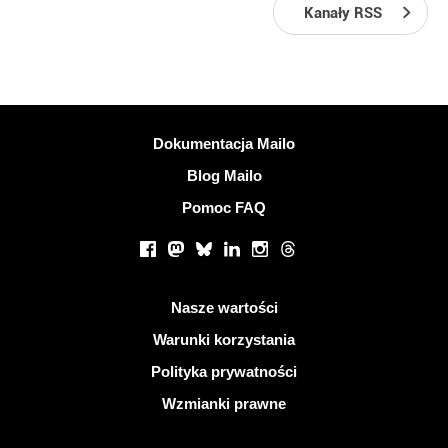
Kanały RSS
Więcej informacji
Dokumentacja Mailo
Blog Mailo
Pomoc FAQ
Portale społecznościowe
Facebook
Mastodon
Bluesky
LinkedIn
Instagram
Threads
Przydatne linki
Nasze wartości
Warunki korzystania
Polityka prywatności
Wzmianki prawne