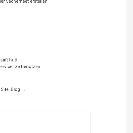
er Sécherheet erstellen.
aft hutt.
ervicer ze benotzen.
ite, Blog ...