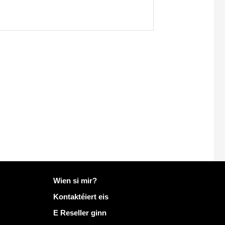
Méi Info op Mailo
Wien si mir?
Kontaktéiert eis
E Reseller ginn