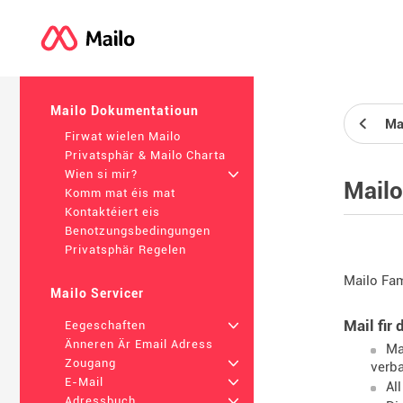
Mailo Dokumentatioun
Ma
Firwat wielen Mailo
Privatsphär & Mailo Charta
Wien si mir?
+
Mailo
Komm mat éis mat
Kontaktéiert eis
Benotzungsbedingungen
Privatsphär Regelen
Mailo Fam
Mailo Servicer
Mail fir
Eegeschaften
+
Änneren Är Email Adress
Ma
Zougang
+
verb
E-Mail
+
Al
Adressbuch
+