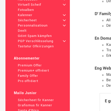
Di
Virtuell Scheif
+
Fotoalben
D' Famil
Kalenner
+
Al
Sécherheet
+
Dé
Personnalisatioun
+
Deelt
Géint Spam kämpfen
En Doma
PGP Verschlësselung
+
Ka
Tastatur Ofkiirzungen
Tr
Er
Abonnementer
Premium Offer
Eng Webs
Premium+ offréiert
Ma
Family Offer
Be
Pro offréiert
De
Mailo Junior
Sécherheet fir Kanner
E g
Grafismus fir Kanner
Santa d'Büro