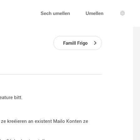
Sech umellen
Umellen
Sprooc
Famill Frigo
ature bitt.
l ze kreéieren an existent Mailo Konten ze