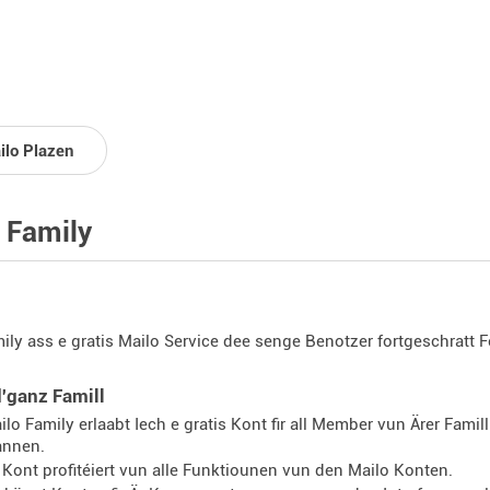
ilo Plazen
 Family
ily ass e gratis Mailo Service dee senge Benotzer fortgeschratt Fe
 d'ganz Famill
ilo Family erlaabt Iech e gratis Kont fir all Member vun Ärer Famil
annen.
l Kont profitéiert vun alle Funktiounen vun den Mailo Konten.