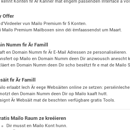
r kënnt Konten fir Är Kanner mat engem passenden Interface a voll
y Offer
l d'Virdeeler vun Mailo Premium fir 5 Konten.
i Mailo Premium Mailboxen sinn déi ëmfaassendst um Maart.
in Numm fir Är Famill
aft en Domain Numm fir Är E-Mail Adressen ze personaliséieren.
ansfert op Mailo en Domain Numm deen Dir anzwousch anescht ka
kläert en Domain Numm deen Dir scho besëtzt fir e mat de Mailo S
äit fir Är Famill
ilo erlaabt Iech Är eege Websäiten online ze setzen: perséinleche S
notzt den Domain Numm deen Dir op Mailo kaaft hutt.
signt Är Websäit mat de beschten verfügbare gratis Tools.
ratis Mailo Raum ze kreéieren
Dir musst en Mailo Kont hunn.