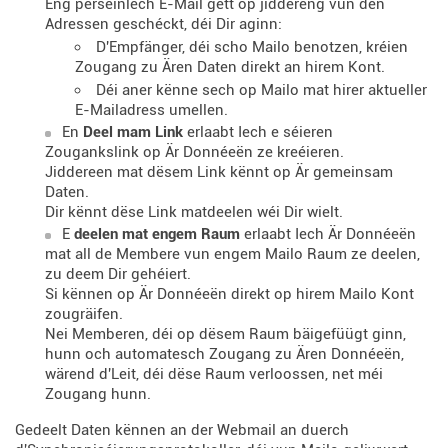
Eng perséinlech E-Mail gëtt op jiddereng vun den
Adressen geschéckt, déi Dir aginn:
D'Empfänger, déi scho Mailo benotzen, kréien
Zougang zu Ären Daten direkt an hirem Kont.
Déi aner kënne sech op Mailo mat hirer aktueller
E-Mailadress umellen.
En
Deel mam Link
erlaabt Iech e séieren
Zougankslink op Är Donnéeën ze kreéieren.
Jiddereen mat dësem Link kënnt op Är gemeinsam
Daten.
Dir kënnt dëse Link matdeelen wéi Dir wielt.
E
deelen mat engem Raum
erlaabt Iech Är Donnéeën
mat all de Membere vun engem Mailo Raum ze deelen,
zu deem Dir gehéiert.
Si kënnen op Är Donnéeën direkt op hirem Mailo Kont
zougräifen.
Nei Memberen, déi op dësem Raum bäigefüügt ginn,
hunn och automatesch Zougang zu Ären Donnéeën,
wärend d'Leit, déi dëse Raum verloossen, net méi
Zougang hunn.
Gedeelt Daten kënnen an der Webmail an duerch