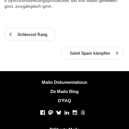
d'Synchroniséierungsprotokoller, déi vun Mailo geliwwert
ginn, zougänglech ginn..
Schlessel Rang
Géint Spam kämpfen
Méi Informatiounen
Mailo Dokumentatioun
De Mailo Blog
D'FAQ
Sozialen Netzwierker
Facebook
Mastodon
Bluesky
LinkedIn
Instagram
Threads
Nëtzlech Linken