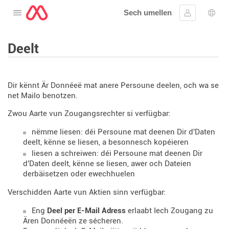
Sech umellen
Oppen de Menü
Umellen
Spro
Deelt
Dir kënnt Är Donnéeë mat anere Persoune deelen, och wa se
net Mailo benotzen.
Zwou Aarte vun Zougangsrechter si verfügbar:
nëmme liesen: déi Persoune mat deenen Dir d'Daten
deelt, kënne se liesen, a besonnesch kopéieren
liesen a schreiwen: déi Persoune mat deenen Dir
d'Daten deelt, kënne se liesen, awer och Dateien
derbäisetzen oder ewechhuelen
Verschidden Aarte vun Aktien sinn verfügbar:
Eng
Deel per E-Mail Adress
erlaabt Iech Zougang zu
Ären Donnéeën ze sécheren.