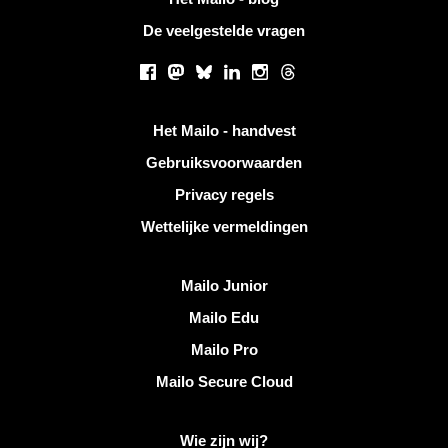
De veelgestelde vragen
Sociale netwerken
Facebook
Mastodon
Bluesky
LinkedIn
Instagram
Threads
Handige links
Het Mailo - handvest
Gebruiksvoorwaarden
Privacy regels
Wettelijke vermeldingen
Ontdek Mailo
Mailo Junior
Mailo Edu
Mailo Pro
Mailo Secure Cloud
Meer informatie over Mailo
Wie zijn wij?