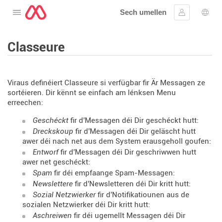
Sech umellen
Oppen de Menü
Umellen
Spro
Classeure
Viraus definéiert Classeure si verfügbar fir Är Messagen ze
sortéieren. Dir kënnt se einfach am lénksen Menu
erreechen:
Geschéckt
fir d'Messagen déi Dir geschéckt hutt:
Dreckskoup
fir d'Messagen déi Dir geläscht hutt
awer déi nach net aus dem System erausgeholl goufen:
Entworf
fir d'Messagen déi Dir geschriwwen hutt
awer net geschéckt:
Spam
fir déi empfaange Spam-Messagen:
Newslettere
fir d'Newsletteren déi Dir kritt hutt:
Sozial Netzwierker
fir d'Notifikatiounen aus de
sozialen Netzwierker déi Dir kritt hutt:
Aschreiwen
fir déi ugemellt Messagen déi Dir