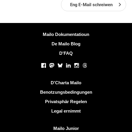
Eng E-Mail schreiwen
Méi Informatiounen
Mailo Dokumentatioun
De Mailo Blog
D'FAQ
Sozialen Netzwierker
Facebook
Mastodon
Bluesky
LinkedIn
Instagram
Threads
Nëtzlech Linken
D'Charta Mailo
Benotzungsbedingungen
Privatsphär Regelen
Legal ernimmt
Entdeckt Mailo
Mailo Junior