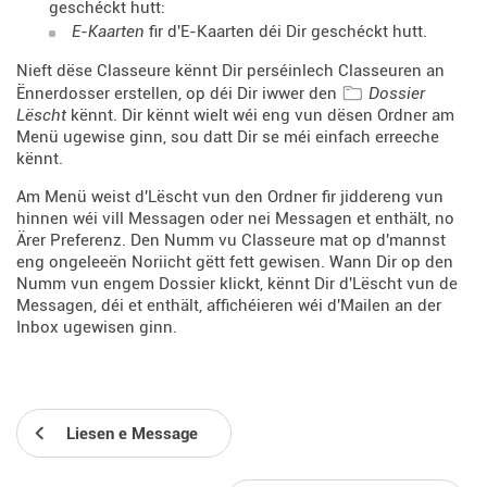
geschéckt hutt:
E-Kaarten
fir d'E-Kaarten déi Dir geschéckt hutt.
Nieft dëse Classeure kënnt Dir perséinlech Classeuren an
Ënnerdosser erstellen, op déi Dir iwwer den
Dossier
Lëscht
kënnt. Dir kënnt wielt wéi eng vun dësen Ordner am
Menü ugewise ginn, sou datt Dir se méi einfach erreeche
kënnt.
Am Menü weist d'Lëscht vun den Ordner fir jiddereng vun
hinnen wéi vill Messagen oder nei Messagen et enthält, no
Ärer Preferenz. Den Numm vu Classeure mat op d'mannst
eng ongeleeën Noriicht gëtt fett gewisen. Wann Dir op den
Numm vun engem Dossier klickt, kënnt Dir d'Lëscht vun de
Messagen, déi et enthält, affichéieren wéi d'Mailen an der
Inbox ugewisen ginn.
Liesen e Message