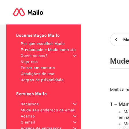
Documentação Mailo
Ma
Por que escolher Mailo
Privacidade e Mailo contrato
Quem somos?
+
Mude 
Siga-nos
Entrar em contato
Condições de uso
Regras de privacidade
Mailo aju
Serviços Mailo
1 – Man
Recursos
+
Mude seu endereço de email
Ma
Acesso
+
em s
O email
+
Ma
Agenda de endereços
+