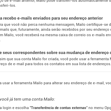
ço de e-mail anterior, Mailo pode transferi-los automaticamente 
nsferi-los.
a recebo e-mails enviados para seu endereço anterior
ra que você não perca nenhuma mensagem, Mailo certifique-se de
mails que, futuramente, ainda serão recebidos por seu endereço d
m Mailo, você receberá na mesma caixa de correio os e-mails env
.
se seus correspondentes sobre sua mudança de endereço 
sim que sua conta Mailo for criada, você pode usar a ferramenta 
eço de e-mail para todos os contatos em sua lista de endereços
a usar a ferramenta Mailo para alterar seu endereço de e-mail, vo
você já tem uma conta Mailo:
a login e escolha "
Transferência de contas externas
" no menu Op