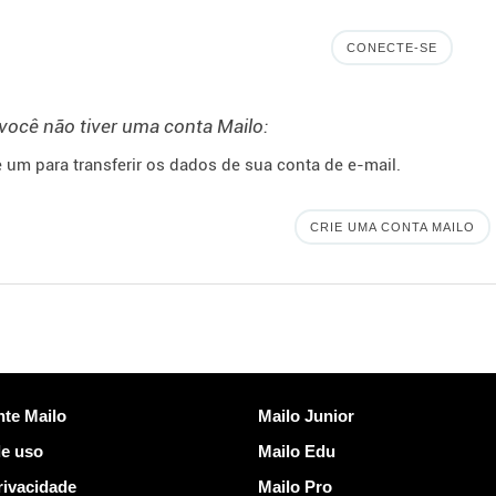
CONECTE-SE
você não tiver uma conta Mailo:
e um para transferir os dados de sua conta de e-mail.
CRIE UMA CONTA MAILO
Descobrir Mailo
nte Mailo
Mailo Junior
e uso
Mailo Edu
rivacidade
Mailo Pro