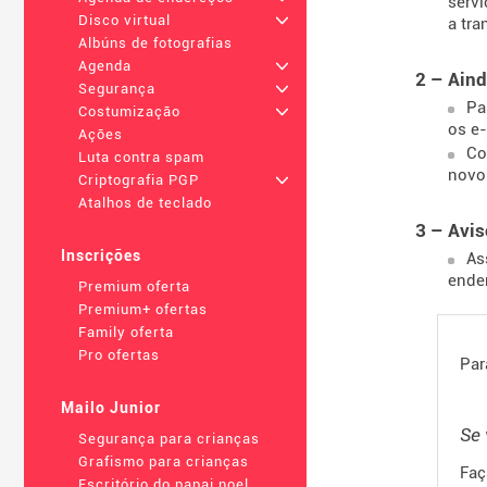
servi
Disco virtual
+
a tra
Albúns de fotografias
Agenda
+
2 – Aind
Segurança
+
Pa
Costumização
+
os e-
Ações
Co
Luta contra spam
novo
Criptografia PGP
+
Atalhos de teclado
3 – Avi
Inscrições
As
ender
Premium oferta
Premium+ ofertas
Family oferta
Pro ofertas
Par
Mailo Junior
Se 
Segurança para crianças
Grafismo para crianças
Faç
Escritório do papai noel