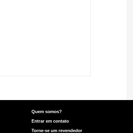
Mais informações em Mailo
Quem somos?
Entrar em contato
Torne-se um revendedor