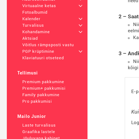
need 
Virtuaalne ketas
+
Fotoalbumid
2 – Saat
Kalender
+
Ni
Turvalisus
+
eelmi
Kohandamine
+
Ka
Aktsiad
Võitlus rämpsposti vastu
PGP krüptimine
+
3 – And
Klaviatuuri otseteed
Ni
kõigi
Tellimusi
Premium pakkumine
Premium+ pakkumisi
E-p
Family pakkumine
Pro pakkumisi
Kui
Mailo Junior
Log
Laste turvalisus
Graafika lastele
Jõuluvana kabinet