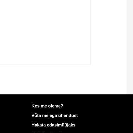
Lisateave saidil Mailo
Kes me oleme?
Võta meiega ühendust
Hakata edasimüüjaks