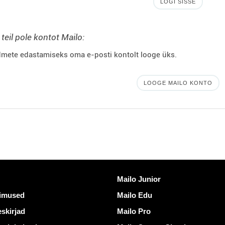
LOGI SISSE
 teil pole kontot Mailo:
mete edastamiseks oma e-posti kontolt looge üks.
LOOGE MAILO KONTO
ngid
Avastama Mailo
Mailo Junior
gimused
Mailo Edu
skirjad
Mailo Pro