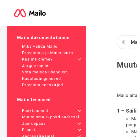
Mailo dokumentatsioon
Ma
Miks valida Mailo
Privaatsus ja Mailo harta
Kes me oleme?
+
Muuta
Järgne meile
Võta meiega ühendust
Kasutustingimused
Privaatsuseeskirjad
Mailo ait
Mailo teenused
1 – Säil
Funktsioonid
+
Muuta oma e-posti aadressi
Ma
Juurdepääs
+
paigu
E-post
+
Ma
Aadressiraamat
+