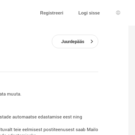
Registreeri
Logi sisse
Keeleva
Juurdepääs
mata muuta.
kaustade automaatse edastamise eest ning
ltuvalt teie eelmisest postiteenusest saab Mailo