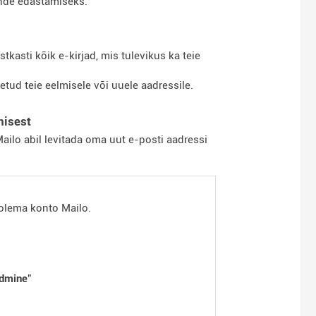
ende edastamiseks.
tkasti kõik e-kirjad, mis tulevikus ka teie
tud teie eelmisele või uuele aadressile.
misest
ailo abil levitada oma uut e-posti aadressi
 olema konto Mailo.
ndmine
”