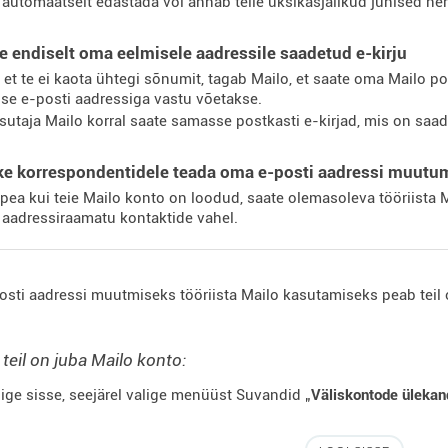
automaatselt edastada või annab teile üksikasjalikud juhised n
e endiselt oma eelmisele aadressile saadetud e-kirju
i et te ei kaota ühtegi sõnumit, tagab Mailo, et saate oma Mailo pos
se e-posti aadressiga vastu võetakse.
sutaja Mailo korral saate samasse postkasti e-kirjad, mis on saade
ke korrespondentidele teada oma e-posti aadressi muutu
ipea kui teie Mailo konto on loodud, saate olemasoleva tööriista M
 aadressiraamatu kontaktide vahel.
osti aadressi muutmiseks tööriista Mailo kasutamiseks peab teil
 teil on juba Mailo konto:
ige sisse, seejärel valige menüüst Suvandid „
Väliskontode üleka