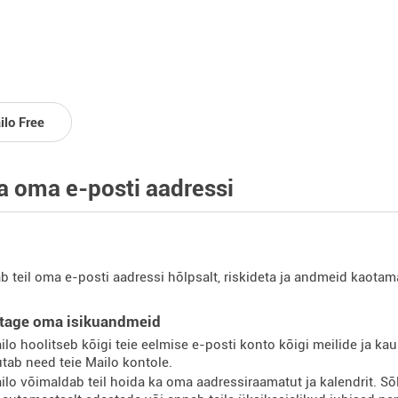
ilo Free
 oma e-posti aadressi
ab teil oma e-posti aadressi hõlpsalt, riskideta ja andmeid kaota
itage oma isikuandmeid
ilo hoolitseb kõigi teie eelmise e-posti konto kõigi meilide ja 
tab need teie Mailo kontole.
ilo võimaldab teil hoida ka oma aadressiraamatut ja kalendrit. Sõ