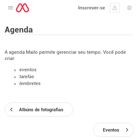
Inscrever-se
Abra o cardápio
Assinar em
Sele
Agenda
A agenda Mailo permite gerenciar seu tempo. Você pode
criar:
eventos
tarefas
lembretes
Albúns de fotografias
Eventos