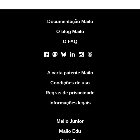
Mais Informações
Documentação Mailo
O blog Mailo
O FAQ
Redes sociais
Facebook
Mastodon
Bluesky
LinkedIn
Instagram
Threads
Links Úteis
A carta patente Mailo
Condições de uso
Regras de privacidade
Informações legais
Descobrir Mailo
Mailo Junior
Mailo Edu