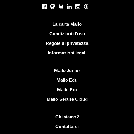
Social networks
Facebook
Mastodon
Bluesky
LinkedIn
Instagram
Threads
Link utili
La carta Mailo
Condizioni d'uso
Regole di privatezza
Informazioni legali
Scoprire Mailo
Mailo Junior
Mailo Edu
Mailo Pro
Mailo Secure Cloud
Più informazioni su Mailo
Chi siamo?
Contattarci