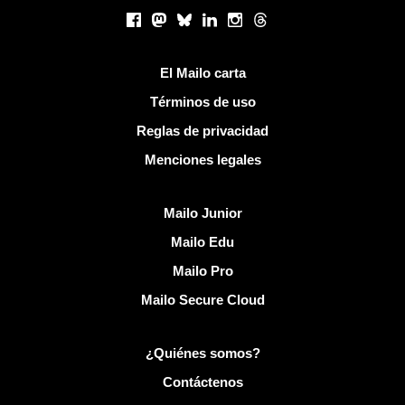
Redes sociales
Facebook
Mastodon
Bluesky
LinkedIn
Instagram
Threads
Enlaces útiles
El Mailo carta
Términos de uso
Reglas de privacidad
Menciones legales
Descubrir Mailo
Mailo Junior
Mailo Edu
Mailo Pro
Mailo Secure Cloud
Más información sobre Mailo
¿Quiénes somos?
Contáctenos