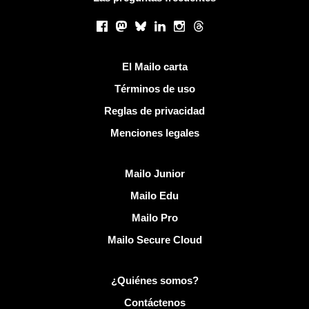
Redes sociales
Facebook
Mastodon
Bluesky
LinkedIn
Instagram
Threads
Enlaces útiles
El Mailo carta
Términos de uso
Reglas de privacidad
Menciones legales
Descubrir Mailo
Mailo Junior
Mailo Edu
Mailo Pro
Mailo Secure Cloud
Más información sobre Mailo
¿Quiénes somos?
Contáctenos