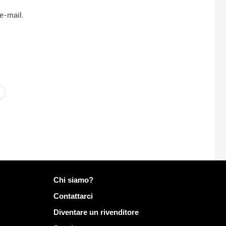
e-mail.
Più informazioni su Mailo
Chi siamo?
Contattarci
Diventare un rivenditore