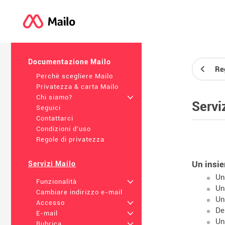
Documentazione Mailo
Re
Perchè scegliere Mailo
Privatezza & carta Mailo
Chi siamo?
+
Servi
Seguici
Contattarci
Condizioni d'uso
Regole di privatezza
Un insie
Servizi Mailo
U
Funzionalità
+
U
Cambiare indirizzo e-mail
U
Accesso
+
De
E-mail
+
U
Rubrica
+