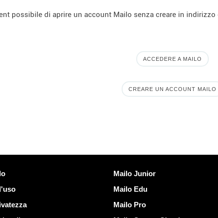
nt possibile di aprire un account Mailo senza creare in indirizzo 
ACCEDERE A MAILO
CREARE UN ACCOUNT MAILO
Scoprire Mailo
lo
Mailo Junior
d'uso
Mailo Edu
ivatezza
Mailo Pro