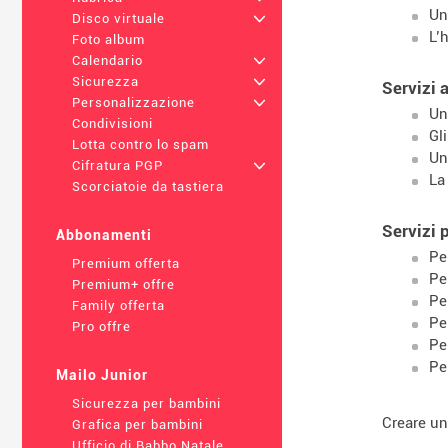
U
Disco virtuale
+
L’
Foto album
Calendario
+
Sicurezza
+
Servizi 
Personalizzazione
+
U
Condivisioni
Gl
Lotta contro lo spam
U
Cifratura PGP
+
L
Scorciatoie da tastiera
Servizi p
Abbonamenti
Pe
Premium offerta
Pe
Premium+ offre
Pe
Family offerta
Pe
Pro offre
Pe
Pe
Mailo Junior
Sicurezza per bambini
Creare un
Grafica per bambini
Ufficio di Babbo Natale