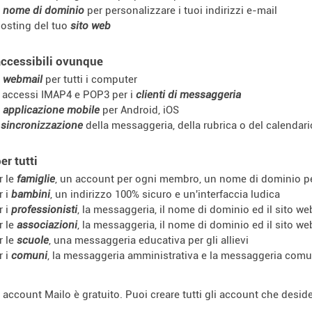
n
nome di dominio
per personalizzare i tuoi indirizzi e-mail
hosting del tuo
sito web
accessibili ovunque
n
webmail
per tutti i computer
i accessi IMAP4 e POP3 per i
clienti di messaggeria
n
applicazione mobile
per Android, iOS
a
sincronizzazione
della messaggeria, della rubrica o del calendari
er tutti
r le
famiglie
, un account per ogni membro, un nome di dominio per
r i
bambini
, un indirizzo 100% sicuro e un'interfaccia ludica
r i
professionisti
, la messaggeria, il nome di dominio ed il sito we
r le
associazioni
, la messaggeria, il nome di dominio ed il sito w
r le
scuole
, una messaggeria educativa per gli allievi
r i
comuni
, la messaggeria amministrativa e la messaggeria com
 account Mailo è gratuito. Puoi creare tutti gli account che deside