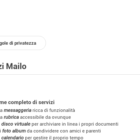
gole di privatezza
zi Mailo
me completo di servizi
na
messaggeria
ricca di funzionalità
na
rubrica
accessibile da ovunque
n
disco virtuale
per archiviare in linea i propri documenti
i
foto album
da condividere con amici e parenti
n
calendario
per gestire il proprio tempo