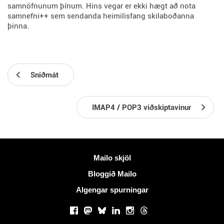
samnöfnunum þínum. Hins vegar er ekki hægt að nota
samnefni++ sem sendanda heimilisfang skilaboðanna
þinna.
Sniðmát
IMAP4 / POP3 viðskiptavinur
Meiri upplýsingar
Mailo skjöl
Bloggið Mailo
Algengar spurningar
Samfélagsmiðlar
Facebook
Mastodon
Bluesky
LinkedIn
Instagram
Threads