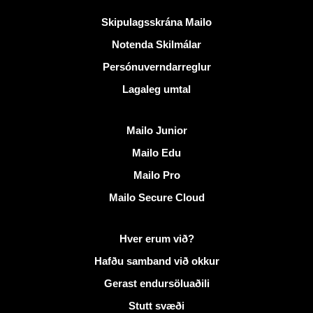
Gagnlegir krækjur
Skipulagsskrána Mailo
Notenda Skilmálar
Persónuverndarreglur
Lagaleg umtal
Uppgötva Mailo
Mailo Junior
Mailo Edu
Mailo Pro
Mailo Secure Cloud
Frekari upplýsingar á Mailo
Hver erum við?
Hafðu samband við okkur
Gerast endursöluaðili
Stutt svæði