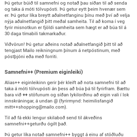
Þú getur búið til samnefni og notað þau síðan til að senda
og taka á móti tölvupósti. Þú getur eytt þeim hvenær sem
er. Þú getur líka breytt aðalnetfanginu þínu með því að velja
nýja aðalnetfangið þitt meðal samheita. Til að koma í veg
fyrir misnotkun er fjöldi samheita sem hægt er að búa til á
30 daga tímabili takmarkaður.
Viðvörun! Þú getur aðeins notað aðalnetfangið þitt til að
tengjast Mailo reikningnum þínum á netpóstinum, með
póstþjóni eða með forriti.
Samnefni++ (Premium eiginleiki)
Alias++ eiginleikinn gerir þér kleift að nota samnefni til að
taka á móti tölvupósti án þess að búa þá til fyrirfram. Bættu
bara við
++
stöfunum og síðan lykilorðinu að eigin vali í lok
innskráningar, á undan @ (fyrirmynd: heimilisfangið
mitt++shopping@mailo.com).
Til að fá ekki lengur skilaboð send til ákveðins
samnefni++geturðu ógilt það.
Þú getur líka notað samnefni++ byggt á einu af stöðluðu