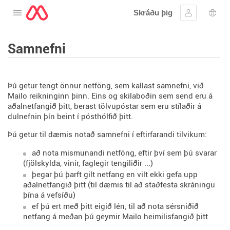
Skráðu þig
Opna valmyndina
Skráðu þig 
Tung
Samnefni
Þú getur tengt önnur netföng, sem kallast samnefni, við
Mailo reikninginn þinn. Eins og skilaboðin sem send eru á
aðalnetfangið þitt, berast tölvupóstar sem eru stílaðir á
dulnefnin þín beint í pósthólfið þitt.
Þú getur til dæmis notað samnefni í eftirfarandi tilvikum:
að nota mismunandi netföng, eftir því sem þú svarar
(fjölskylda, vinir, faglegir tengiliðir ...)
þegar þú þarft gilt netfang en vilt ekki gefa upp
aðalnetfangið þitt (til dæmis til að staðfesta skráningu
þína á vefsíðu)
ef þú ert með þitt eigið lén, til að nota sérsniðið
netfang á meðan þú geymir Mailo heimilisfangið þitt