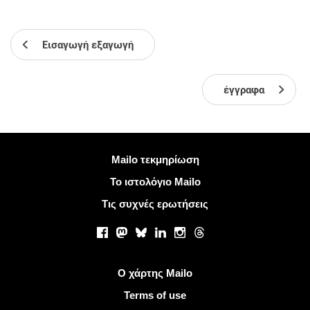
Εισαγωγή εξαγωγή
έγγραφα
Περισσότερες πληροφορίες
Mailo τεκμηρίωση
Το ιστολόγιο Mailo
Τις συχνές ερωτήσεις
Κοινωνικά δίκτυα
Facebook
Mastodon
Bluesky
LinkedIn
Instagram
Threads
Χρήσιμοι σύνδεσμοι
Ο χάρτης Mailo
Terms of use