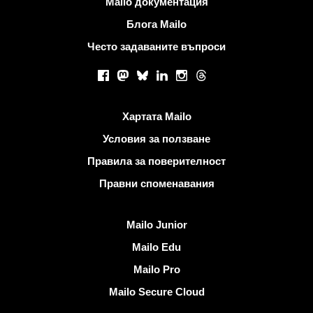
Mailo документация
Блога Mailo
Често задаваните въпроси
Социални мрежи
Facebook
Mastodon
Bluesky
LinkedIn
Instagram
Threads
Полезни връзки
Хартата Mailo
Условия за ползване
Правила за поверителност
Правни споменавания
Открийте Mailo
Mailo Junior
Mailo Edu
Mailo Pro
Mailo Secure Cloud