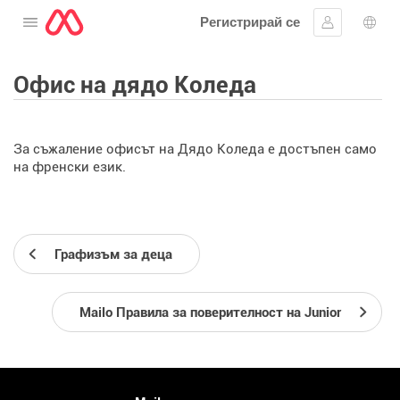
Регистрирай се
Отворете менюто
Впиши се
Избо
Офис на дядо Коледа
За съжаление офисът на Дядо Коледа е достъпен само
на френски език.
Графизъм за деца
Mailo Правила за поверителност на Junior
Повече информация