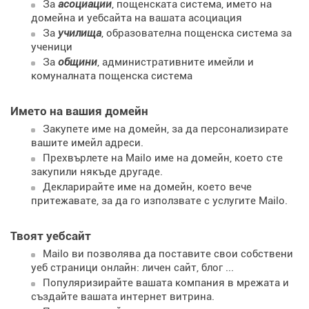
За
асоциации
, пощенската система, името на
домейна и уебсайта на вашата асоциация
За
училища
, образователна пощенска система за
ученици
За
общини
, административните имейли и
комуналната пощенска система
Името на вашия домейн
Закупете име на домейн, за да персонализирате
вашите имейл адреси.
Прехвърлете на Mailo име на домейн, което сте
закупили някъде другаде.
Декларирайте име на домейн, което вече
притежавате, за да го използвате с услугите Mailo.
Твоят уебсайт
Mailo ви позволява да поставите свои собствени
уеб страници онлайн: личен сайт, блог ...
Популяризирайте вашата компания в мрежата и
създайте вашата интернет витрина.