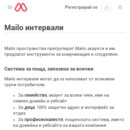
Регистрирай се
Отворете менюто
Впиши се
Избо
Mailo интервали
Mailo пространства прегрупират Mailo акаунти и им
предлагат инструменти за комуникация и споделяне.
Система за поща, запазена за всички
Mailo интервали могат да се използват от всякакви
групи потребители:
За
семейства
, акаунт за всеки член, име на
семеен домейн и уебсайт
За
деца
, 100% защитен адрес и интерфейс за
отдих
За
професионалисти
, пощенската система, името
на домейна и уебсайта на вашата компания