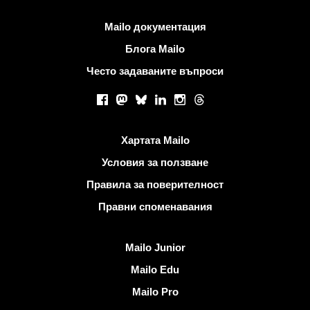
Повече информация
Mailo документация
Блога Mailo
Често задаваните въпроси
Социални мрежи
Facebook
Mastodon
Bluesky
LinkedIn
Instagram
Threads
Полезни връзки
Хартата Mailo
Условия за ползване
Правила за поверителност
Правни споменавания
Открийте Mailo
Mailo Junior
Mailo Edu
Mailo Pro