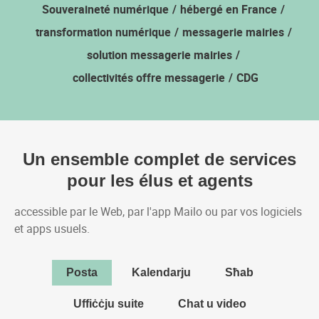
Mailo vous accompagne
Souveraineté numérique
hébergé en France
transformation numérique
messagerie mairies
solution messagerie mairies
collectivités offre messagerie
CDG
Un ensemble complet de services
pour les élus et agents
accessible par le Web, par l'app Mailo ou par vos logiciels
et apps usuels.
Posta
Kalendarju
Sħab
Disposez d'une boîte de grande capacité, avec un anti
Gérez efficacement les emplois du temps 
Stockez vos documents
Uffiċċju suite
Chat u video