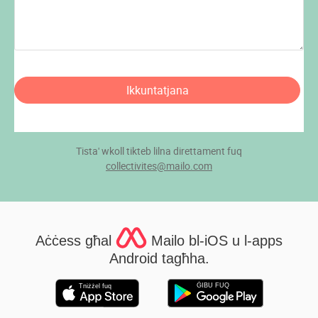
Ikkuntatjana
Tista' wkoll tikteb lilna direttament fuq
collectivites@mailo.com
Aċċess għal
Mailo bl-iOS u l-apps
Android tagħha.
ĠIBU FUQ
Tniżżel fuq