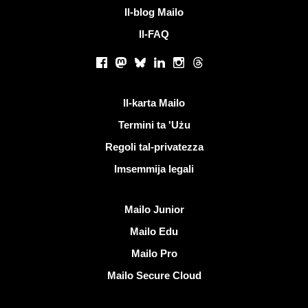
Il-blog Mailo
Il-FAQ
Netwerks soċjali
Facebook
Mastodon
Bluesky
LinkedIn
Instagram
Threads
Links utli
Il-karta Mailo
Termini ta 'Użu
Regoli tal-privatezza
Imsemmija legali
Skopri Mailo
Mailo Junior
Mailo Edu
Mailo Pro
Mailo Secure Cloud