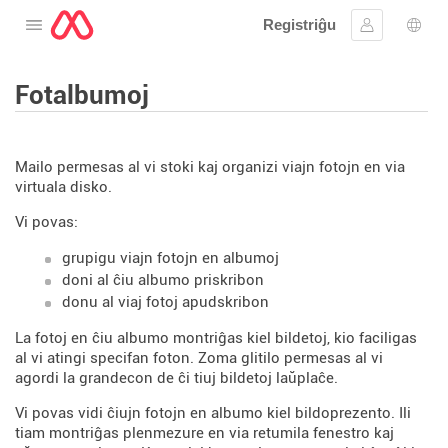
Registriĝu
Malfermu la menuon
Ensaluti
Ling
Fotalbumoj
Mailo permesas al vi stoki kaj organizi viajn fotojn en via
virtuala disko.
Vi povas:
grupigu viajn fotojn en albumoj
doni al ĉiu albumo priskribon
donu al viaj fotoj apudskribon
La fotoj en ĉiu albumo montriĝas kiel bildetoj, kio faciligas
al vi atingi specifan foton. Zoma glitilo permesas al vi
agordi la grandecon de ĉi tiuj bildetoj laŭplaĉe.
Vi povas vidi ĉiujn fotojn en albumo kiel bildoprezento. Ili
tiam montriĝas plenmezure en via retumila fenestro kaj