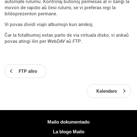
aŭtomate rulumu. Kontrolaj butonoj permesas al vi ŝanĝi la
movon de rapido aŭ ĉesi rulumi, se vi preferas regi la
bildoprezenton permane.
Vi povas
dividi
viajn albumojn kun amikoj.
Ĉar la fotalbumoj estas parto de via
virtuala disko
, vi ankaŭ
povas atingi ilin per
WebDAV
aŭ
FTP
.
FTP aliro
Kalendaro
Pliaj informoj
Mailo dokumentado
La blogo Mailo