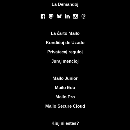
La Demandoj
Sociaj retoj
Facebook
Mastodon
Bluesky
LinkedIn
Instagram
Threads
Utilaj ligiloj
La ĉarto Mailo
Kondiĉoj de Uzado
Privatecaj reguloj
Juraj mencioj
Malkovri Mailo
Mailo Junior
Mailo Edu
Mailo Pro
Mailo Secure Cloud
Pliaj informoj pri Mailo
Kiuj ni estas?