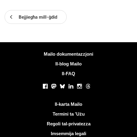
Bejjiegħa mill-ġdid
Iktar informazzjoni
Mailo dokumentazzjoni
Il-blog Mailo
Il-FAQ
Netwerks soċjali
Facebook
Mastodon
Bluesky
LinkedIn
Instagram
Threads
Links utli
Il-karta Mailo
Termini ta 'Użu
Regoli tal-privatezza
Imsemmija legali