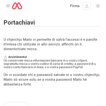
Firma
Apre u menu
Firmà lu
Sele
Portachiavi
U chjerchju Mailo vi permette di salvà l'accessi è e parolle
d'intesa chì utilizate in altri servizii, affinchì ùn li
dimentichiate micca.
Avvirtimentu!
Ùn conservate micca infurmazioni bancarie in u vostru chjave,
soprattuttu micca u vostru codice di carta di creditu, a password di u
vostru contu bancariu in linea, o a vostra password PayPal.
Ùn vi scurdate chì e password salvate in u vostru chjerchju
Mailo sò sicure solu se a vostra password Mailo hè
abbastanza forte.