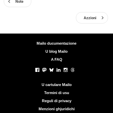
Note
Azzioni
Più infurmazione
Mailo ducumentazione
U blog Mailo
A FAQ
Rete suciale
Facebook
Mastodon
Bluesky
LinkedIn
Instagram
Threads
Ligami utili
U cartulare Mailo
Termini di usu
Reguli di privacy
Menzioni ghjuridichi