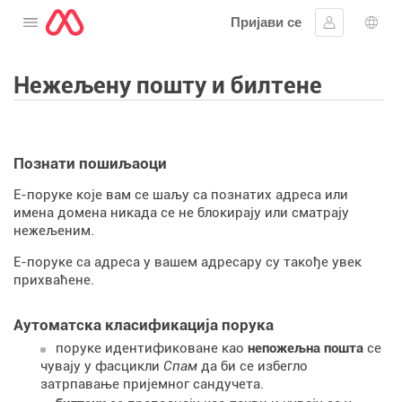
Пријави се
Отворите мени
Пријавите 
Избо
Нежељену пошту и билтене
Познати пошиљаоци
Е-поруке које вам се шаљу са познатих адреса или
имена домена никада се не блокирају или сматрају
нежељеним.
Е-поруке са адреса у вашем адресару су такође увек
прихваћене.
Аутоматска класификација порука
поруке идентификоване као
непожељна пошта
се
чувају у фасцикли
Спам
да би се избегло
затрпавање пријемног сандучета.