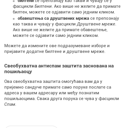
билтени
се препознају као такви и чувају се у
фасцикли
Билтени
. Ако више не желите да примате
билтен, можете се одјавити само једним кликом.
обавештења са друштвених мрежа
се препознају
као таква и чувају у фасцикли
Друштвене мреже
.
Ако више не желите да примате обавештење,
можете се одјавити само једним кликом.
Можете да измените ове подразумеване изборе и
пријавите додатне билтене и друштвене мреже.
Свеобухватна антиспам заштита заснована на
пошиљаоцу
Ова свеобухватна заштита омогућава вам да у
пријемно сандуче примате само поруке послате са
адреса у вашем адресару или међу познатим
пошиљаоцима. Свака друга порука се чува у фасцикли
Спам
.