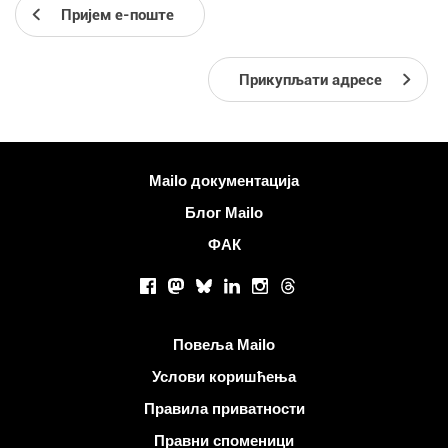
Пријем е-поште
Прикупљати адресе
Више информација
Mailo документација
Блог Mailo
ФАК
Друштвене мреже
Facebook
Mastodon
Bluesky
LinkedIn
Instagram
Threads
Корисни линкови
Повеља Mailo
Услови коришћења
Правила приватности
Правни споменици