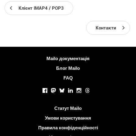
Клієнт IMAP4 / POP3
Контакти
Більше інформації
Mailo документація
Блог Mailo
FAQ
Соціальні мережі
Facebook
Mastodon
Bluesky
LinkedIn
Instagram
Threads
Корисні посилання
Статут Mailo
Умови користування
Правила конфіденційності