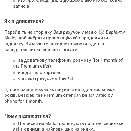
Pro пропозиції
(від 2 до 2000 Mailo Pro облікових
записів)
Як підписатися?
Перейдіть на сторінку
Ваш рахунок
у меню
Варіанти
Mailo, щоб вибрати пропозицію або продовжити
підписку. Ви можете використовувати один із
наведених нижче способів оплати:
за додаткову телефонну розмову (for 1 month of
the Premium offer)
кредитною карткою
з вашим рахунком PayPal
Ці пропозиції можна активувати на один або кілька
років. Besides, the Premium offer can be activated by
phone for 1 month.
Чому підписатися?
Підписки на Mailo пропонують поштові скриньки,
які є одними з найповніших на ринку..