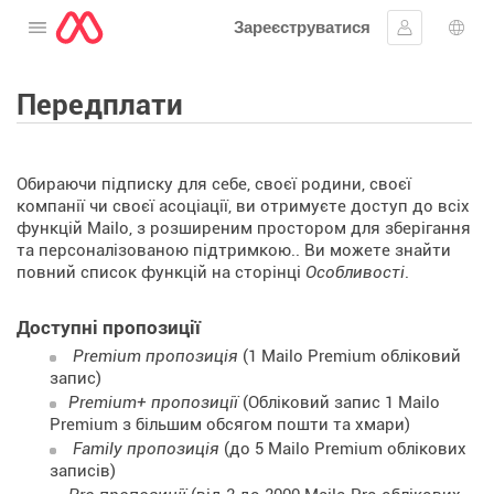
Зареєструватися
Відкрити меню
Увійти
Вибі
Передплати
Обираючи підписку для себе, своєї родини, своєї
компанії чи своєї асоціації, ви отримуєте доступ до всіх
функцій Mailo, з розширеним простором для зберігання
та персоналізованою підтримкою.. Ви можете знайти
повний список функцій на сторінці
Особливості
.
Доступні пропозиції
Premium пропозиція
(1 Mailo Premium обліковий
запис)
Premium+ пропозиції
(Обліковий запис 1 Mailo
Premium з більшим обсягом пошти та хмари)
Family пропозиція
(до 5 Mailo Premium облікових
записів)