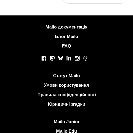
Більше інформації
Mailo документація
Блог Mailo
FAQ
Соціальні мережі
Facebook
Mastodon
Bluesky
LinkedIn
Instagram
Threads
Корисні посилання
Статут Mailo
Умови користування
Правила конфіденційності
Юридичні згадки
Виявити Mailo
Mailo Junior
Mailo Edu