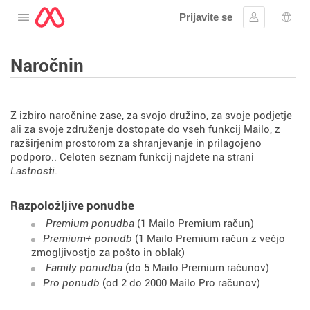
Prijavite se
Odprite meni
Vpis
Izbir
Naročnin
Z izbiro naročnine zase, za svojo družino, za svoje podjetje
ali za svoje združenje dostopate do vseh funkcij Mailo, z
razširjenim prostorom za shranjevanje in prilagojeno
podporo.. Celoten seznam funkcij najdete na strani
Lastnosti
.
Razpoložljive ponudbe
Premium ponudba
(1 Mailo Premium račun)
Premium+ ponudb
(1 Mailo Premium račun z večjo
zmogljivostjo za pošto in oblak)
Family ponudba
(do 5 Mailo Premium računov)
Pro ponudb
(od 2 do 2000 Mailo Pro računov)