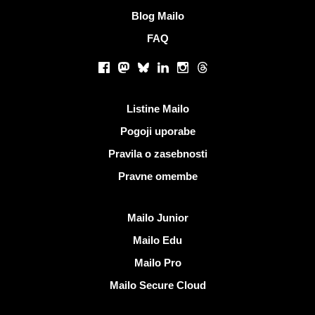
Blog Mailo
FAQ
Socialna omrežja
Facebook
Mastodon
Bluesky
LinkedIn
Instagram
Threads
Koristne povezave
Listine Mailo
Pogoji uporabe
Pravila o zasebnosti
Pravne omembe
Odkrijte Mailo
Mailo Junior
Mailo Edu
Mailo Pro
Mailo Secure Cloud