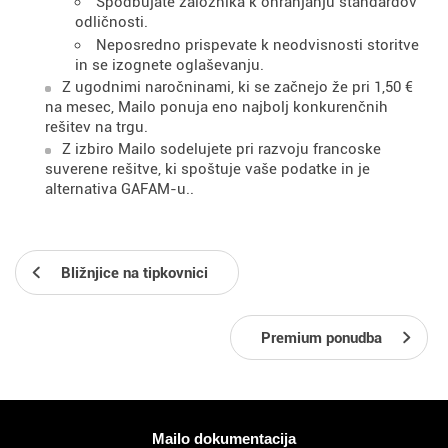
Spodbujate založnika k ohranjanju standardov
odličnosti.
Neposredno prispevate k neodvisnosti storitve
in se izognete oglaševanju.
Z ugodnimi naročninami, ki se začnejo že pri 1,50 €
na mesec, Mailo ponuja eno najbolj konkurenčnih
rešitev na trgu.
Z izbiro Mailo sodelujete pri razvoju francoske
suverene rešitve, ki spoštuje vaše podatke in je
alternativa GAFAM-u..
Bližnjice na tipkovnici
Premium ponudba
Več informacij
Mailo dokumentacija