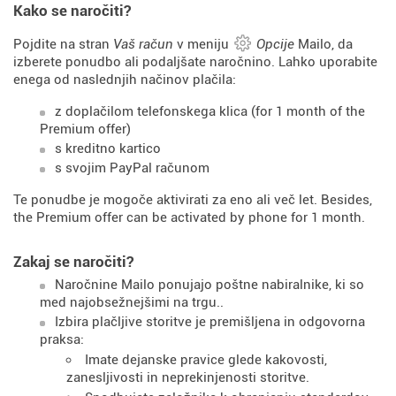
Kako se naročiti?
Pojdite na stran
Vaš račun
v meniju
Opcije
Mailo, da
izberete ponudbo ali podaljšate naročnino. Lahko uporabite
enega od naslednjih načinov plačila:
z doplačilom telefonskega klica (for 1 month of the
Premium offer)
s kreditno kartico
s svojim PayPal računom
Te ponudbe je mogoče aktivirati za eno ali več let. Besides,
the Premium offer can be activated by phone for 1 month.
Zakaj se naročiti?
Naročnine Mailo ponujajo poštne nabiralnike, ki so
med najobsežnejšimi na trgu..
Izbira plačljive storitve je premišljena in odgovorna
praksa:
Imate dejanske pravice glede kakovosti,
zanesljivosti in neprekinjenosti storitve.