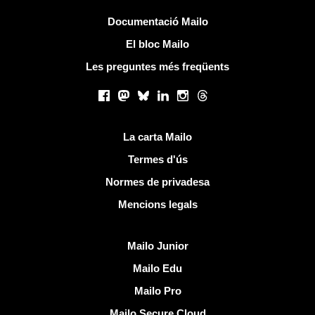
Més informació
Documentació Mailo
El bloc Mailo
Les preguntes més freqüents
Xarxes socials
Facebook
Mastodon
Bluesky
LinkedIn
Instagram
Threads
Links útils
La carta Mailo
Termes d'ús
Normes de privadesa
Mencions legals
Descobreix Mailo
Mailo Junior
Mailo Edu
Mailo Pro
Mailo Secure Cloud