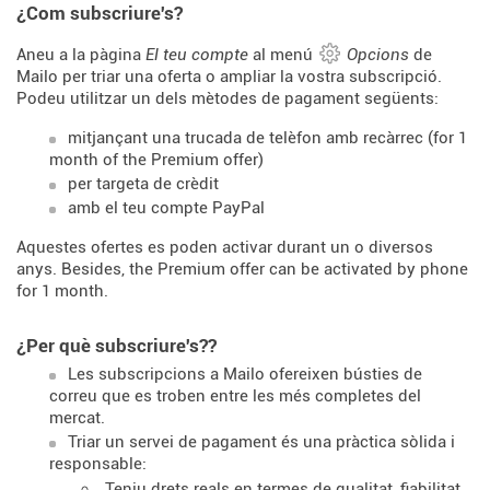
¿Com subscriure's?
Aneu a la pàgina
El teu compte
al menú
Opcions
de
Mailo per triar una oferta o ampliar la vostra subscripció.
Podeu utilitzar un dels mètodes de pagament següents:
mitjançant una trucada de telèfon amb recàrrec (for 1
month of the Premium offer)
per targeta de crèdit
amb el teu compte PayPal
Aquestes ofertes es poden activar durant un o diversos
anys. Besides, the Premium offer can be activated by phone
for 1 month.
¿Per què subscriure's??
Les subscripcions a Mailo ofereixen bústies de
correu que es troben entre les més completes del
mercat.
Triar un servei de pagament és una pràctica sòlida i
responsable:
Teniu drets reals en termes de qualitat, fiabilitat