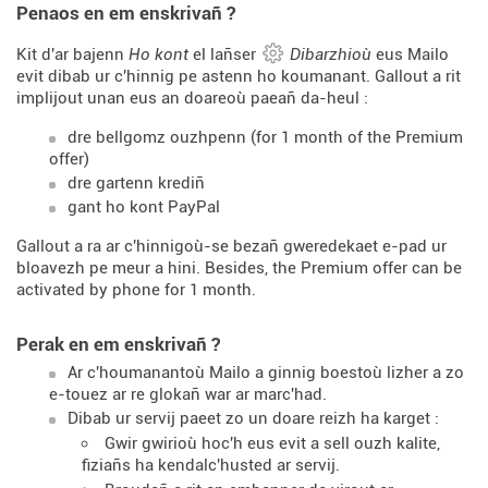
Penaos en em enskrivañ ?
Kit d'ar bajenn
Ho kont
el lañser
Dibarzhioù
eus Mailo
evit dibab ur c'hinnig pe astenn ho koumanant. Gallout a rit
implijout unan eus an doareoù paeañ da-heul :
dre bellgomz ouzhpenn (for 1 month of the Premium
offer)
dre gartenn krediñ
gant ho kont PayPal
Gallout a ra ar c'hinnigoù-se bezañ gweredekaet e-pad ur
bloavezh pe meur a hini. Besides, the Premium offer can be
activated by phone for 1 month.
Perak en em enskrivañ ?
Ar c'houmanantoù Mailo a ginnig boestoù lizher a zo
e-touez ar re glokañ war ar marc'had.
Dibab ur servij paeet zo un doare reizh ha karget :
Gwir gwirioù hoc'h eus evit a sell ouzh kalite,
fiziañs ha kendalc'husted ar servij.