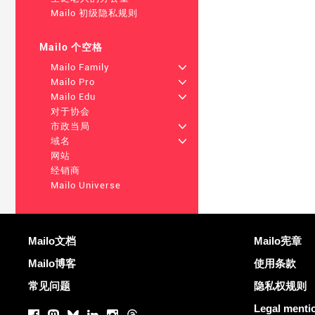
Mailo 初级隐私规则
Mailo 个空格
Mailo Family
+
Mailo Pro
+
Mailo Edu
+
对于协会
市政当局
+
域名
+
网站
经销商
Mailo Universe
更多信息
有用的链接
Mailo文档
Mailo宪章
Mailo博客
使用条款
常见问题
隐私权规则
社交网络
Legal menti
Facebook
Mastodon
Bluesky
LinkedIn
Instagram
Threads