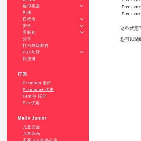
虚拟磁盘
+
Premium+
相册
Premium+
日程表
+
安全
+
这些优惠可激
客制化
+
您可以随时
分享
打击垃圾邮件
PGP加密
+
快捷键
订阅
Premium 报价
Premium+ 优惠
Family 报价
Pro 优惠
Mailo Junior
儿童安全
儿童绘画
圣诞老人的办公室