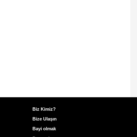
Mailo hakkında daha fazla bilgi
Biz Kimiz?
Bize Ulaşın
Bayi olmak