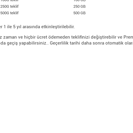
250G teklif
250 GB
500G teklif
500 GB
r 1 ile 5 yıl arasında etkinleştirilebilir.
iz zaman ve hiçbir ücret ödemeden teklifinizi değiştirebilir ve Pre
nda geçiş yapabilirsiniz.. Geçerlilik tarihi daha sonra otomatik ol