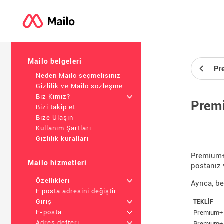
Mailo belgeleri
Pr
Neden Mailo seçmelisiniz
Gizlilik ve Mailo sözleşme
Biz Kimiz?
+
Premi
Bizi takip et
Bize Ulaşın
Kullanım Şartları
Gizlilik kuralları
Premium+ 
Mailo hizmetleri
postanız 
Özellikleri
+
Ayrıca, b
E posta adresini değiştir
Giriş
+
TEKLIF
E-posta
+
Premium+ 
Adres defteri
+
Premium+ 