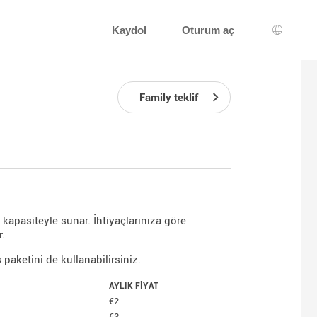
Kaydol
Oturum aç
Dil seçi
Family teklif
kapasiteyle sunar. İhtiyaçlarınıza göre
r.
paketini de kullanabilirsiniz.
AYLIK FIYAT
€2
€3