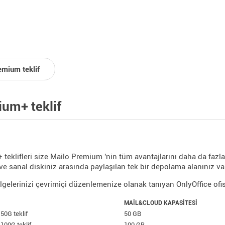
emium teklif
um+ teklif
teklifleri size Mailo Premium 'nin tüm avantajlarını daha da fazla 
ve sanal diskiniz arasında paylaşılan tek bir depolama alanınız va
elgelerinizi çevrimiçi düzenlemenize olanak tanıyan OnlyOffice ofis 
MAIL&CLOUD KAPASITESI
50G teklif
50 GB
100G teklif
100 GB