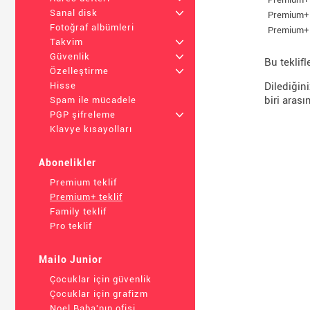
Sanal disk
+
Premium+ 
Fotoğraf albümleri
Premium+ 
Takvim
+
Güvenlik
+
Bu teklifle
Özelleştirme
+
Dilediğin
Hisse
biri arası
Spam ile mücadele
PGP şifreleme
+
Klavye kısayolları
Abonelikler
Premium teklif
Premium+ teklif
Family teklif
Pro teklif
Mailo Junior
Çocuklar için güvenlik
Çocuklar için grafizm
Noel Baba'nın ofisi