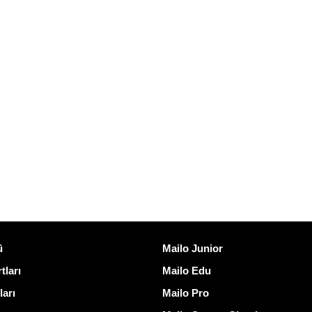
ğlantılar
Mailo keşfedin
ü
Mailo Junior
tları
Mailo Edu
ları
Mailo Pro