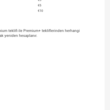
€5
€10
mium teklifi ile Premium+ tekliflerinden herhangi
arak yeniden hesaplanır.